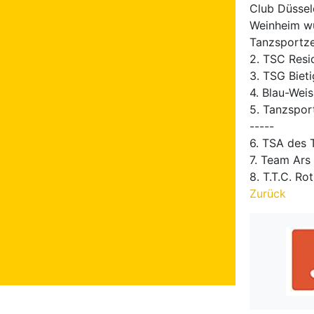
Club Düssel
Weinheim wu
Tanzsportze
2. TSC Resi
3. TSG Biet
4. Blau-Wei
5. Tanzspor
-----
6. TSA des 
7. Team Ars
8. T.T.C. Ro
Zurück