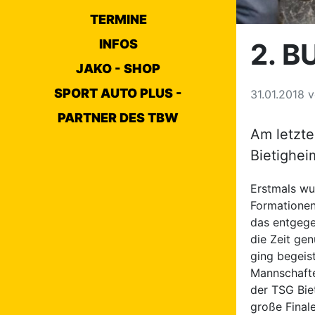
TERMINE
INFOS
2. B
JAKO - SHOP
SPORT AUTO PLUS -
31.01.2018
v
PARTNER DES TBW
Am letzt
Bietighei
Erstmals wur
Formationen
das entgege
die Zeit ge
ging begeis
Mannschafte
der TSG Bie
große Final