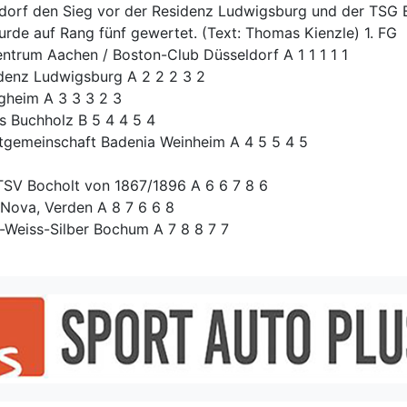
dorf den Sieg vor der Residenz Ludwigsburg und der TSG B
rde auf Rang fünf gewertet. (Text: Thomas Kienzle) 1. FG
ntrum Aachen / Boston-Club Düsseldorf A 1 1 1 1 1
denz Ludwigsburg A 2 2 2 3 2
igheim A 3 3 3 2 3
ss Buchholz B 5 4 4 5 4
tgemeinschaft Badenia Weinheim A 4 5 5 4 5
TSV Bocholt von 1867/1896 A 6 6 7 8 6
 Nova, Verden A 8 7 6 6 8
t-Weiss-Silber Bochum A 7 8 8 7 7