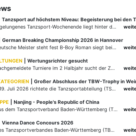
ews
|
Ein rundum gelungenes Tanzsport-Wochenende liegt hinter den Paaren und Organisatoren in Enzklösterle. Am 1. und 2. August 2026 verwandelte sich die Festhalle wieder in einen lebendigen Mittelpunkt des…
weit
|
German Breaking Championship 2026 in Hannover
Der erste Deutsche Meister steht fest B-Boy Roman siegt bei den Juniors
weit
LTUNGEN
|
Wertungsrichter gesucht
Für einige nachgemeldete Turniere im 2 Halbjahr sucht der ZWE noch Wertungsrichter.
weit
KATEGORIEN
|
Großer Abschluss der TBW-Trophy in We
Am 18. und 19. Juli 2026 richtete die Tanzsportabteilung (TSA) der TSG 1862 Weinheim das Abschlussturnier der diesjährigen TBW-Trophy-Serie aus. Zum traditionellen Saisonfinale kamen rund 400 Starts über…
weit
PPE
|
Nanjing - People's Republic of China
Die Paare aus dem Tanzsportverband Baden-Württemberg (TBW) haben beim hochklassig besetzten WDSF GrandSlam im chinesischen Nanjing wieder einmal auf internationalem Top-Niveau geglänzt. Das…
weit
|
Vienna Dance Concours 2026
Die Paare des Tanzsportverbandes Baden-Württemberg (TBW) glänzten auf dem internationalen Parkett des Vienna Dance Concourse 2026 im Wiener Rathaus mit hervorragenden Platzierungen Ergebnisse unter: …
weit