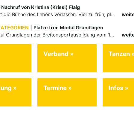
Nachruf von Kristina (Krissi) Flaig
Ein Engel hat die Bühne des Lebens verlassen. Viel zu früh, plötzlich und für uns alle unfassbar, wurde unsere geliebte Kristina (Krissi) Flaig im Alter von 36 Jahren aus dem Leben gerissen. Das Tanzen…
weit
KATEGORIEN
|
Plätze frei: Modul Grundlagen
Für das Modul Grundlagen der Breitensportausbildung vom 10. bis 13. September an der Landessportschule Albstadt sind noch Plätze frei. Das Modul kann auch für den Lizenzerhalt (30 LE fachlich) genutzt…
weit
Verband
Tanzen
dung
Termine
Infos