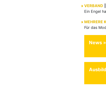
VERBAND
|
MEHRERE 
News
Ausbil