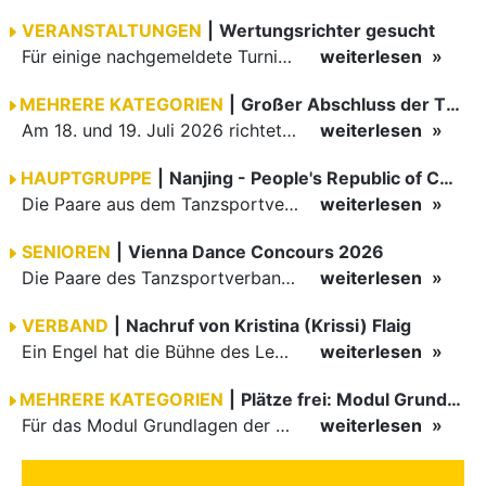
VERANSTALTUNGEN
|
Wertungsrichter gesucht
Für einige nachgemeldete Turniere im 2 Halbjahr sucht der ZWE noch Wertungsrichter.
weiterlesen
MEHRERE KATEGORIEN
|
Großer Abschluss der TBW-Trophy in Weinheim
Am 18. und 19. Juli 2026 richtete die Tanzsportabteilung (TSA) der TSG 1862 Weinheim das Abschlussturnier der diesjährigen TBW-Trophy-Serie aus. Zum traditionellen Saisonfinale kamen rund 400 Starts über…
weiterlesen
HAUPTGRUPPE
|
Nanjing - People's Republic of China
Die Paare aus dem Tanzsportverband Baden-Württemberg (TBW) haben beim hochklassig besetzten WDSF GrandSlam im chinesischen Nanjing wieder einmal auf internationalem Top-Niveau geglänzt. Das…
weiterlesen
SENIOREN
|
Vienna Dance Concours 2026
Die Paare des Tanzsportverbandes Baden-Württemberg (TBW) glänzten auf dem internationalen Parkett des Vienna Dance Concourse 2026 im Wiener Rathaus mit hervorragenden Platzierungen Ergebnisse unter: …
weiterlesen
VERBAND
|
Nachruf von Kristina (Krissi) Flaig
Ein Engel hat die Bühne des Lebens verlassen. Viel zu früh, plötzlich und für uns alle unfassbar, wurde unsere geliebte Kristina (Krissi) Flaig im Alter von 36 Jahren aus dem Leben gerissen. Das Tanzen…
weiterlesen
MEHRERE KATEGORIEN
|
Plätze frei: Modul Grundlagen
Für das Modul Grundlagen der Breitensportausbildung vom 10. bis 13. September an der Landessportschule Albstadt sind noch Plätze frei. Das Modul kann auch für den Lizenzerhalt (30 LE fachlich) genutzt…
weiterlesen