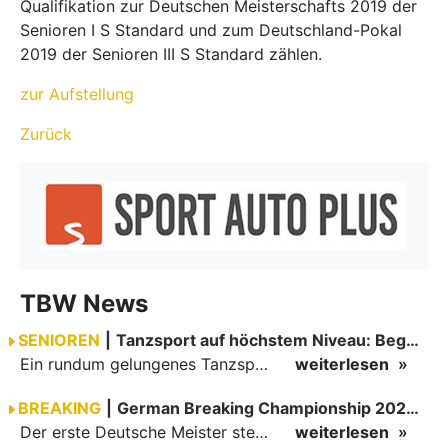
Qualifikation zur Deutschen Meisterschafts 2019 der
Senioren I S Standard und zum Deutschland-Pokal
2019 der Senioren III S Standard zählen.
zur Aufstellung
Zurück
TBW News
SENIOREN
|
Tanzsport auf höchstem Niveau: Begeisterung bei den Turnieren in…
Ein rundum gelungenes Tanzsport-Wochenende liegt hinter den Paaren und Organisatoren in Enzklösterle. Am 1. und 2. August 2026 verwandelte sich die Festhalle wieder in einen lebendigen Mittelpunkt des…
weiterlesen
BREAKING
|
German Breaking Championship 2026 in Hannover
Der erste Deutsche Meister steht fest B-Boy Roman siegt bei den Juniors
weiterlesen