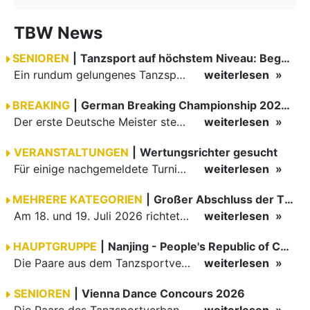
TBW News
SENIOREN
|
Tanzsport auf höchstem Niveau: Begeisterung bei den Turnieren in…
Ein rundum gelungenes Tanzsport-Wochenende liegt hinter den Paaren und Organisatoren in Enzklösterle. Am 1. und 2. August 2026 verwandelte sich die Festhalle wieder in einen lebendigen Mittelpunkt des…
weiterlesen
BREAKING
|
German Breaking Championship 2026 in Hannover
Der erste Deutsche Meister steht fest B-Boy Roman siegt bei den Juniors
weiterlesen
VERANSTALTUNGEN
|
Wertungsrichter gesucht
Für einige nachgemeldete Turniere im 2 Halbjahr sucht der ZWE noch Wertungsrichter.
weiterlesen
MEHRERE KATEGORIEN
|
Großer Abschluss der TBW-Trophy in Weinheim
Am 18. und 19. Juli 2026 richtete die Tanzsportabteilung (TSA) der TSG 1862 Weinheim das Abschlussturnier der diesjährigen TBW-Trophy-Serie aus. Zum traditionellen Saisonfinale kamen rund 400 Starts über…
weiterlesen
HAUPTGRUPPE
|
Nanjing - People's Republic of China
Die Paare aus dem Tanzsportverband Baden-Württemberg (TBW) haben beim hochklassig besetzten WDSF GrandSlam im chinesischen Nanjing wieder einmal auf internationalem Top-Niveau geglänzt. Das…
weiterlesen
SENIOREN
|
Vienna Dance Concours 2026
Die Paare des Tanzsportverbandes Baden-Württemberg (TBW) glänzten auf dem internationalen Parkett des Vienna Dance Concourse 2026 im Wiener Rathaus mit hervorragenden Platzierungen Ergebnisse unter: …
weiterlesen