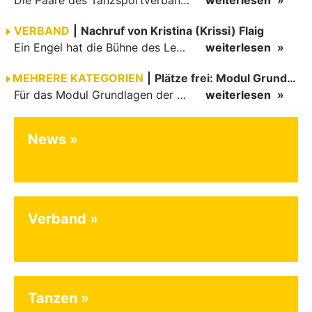
VERBAND
|
Nachruf von Kristina (Krissi) Flaig
Ein Engel hat die Bühne des Lebens verlassen. Viel zu früh, plötzlich und für uns alle unfassbar, wurde unsere geliebte Kristina (Krissi) Flaig im Alter von 36 Jahren aus dem Leben gerissen. Das Tanzen…
weiterlesen
MEHRERE KATEGORIEN
|
Plätze frei: Modul Grundlagen
Für das Modul Grundlagen der Breitensportausbildung vom 10. bis 13. September an der Landessportschule Albstadt sind noch Plätze frei. Das Modul kann auch für den Lizenzerhalt (30 LE fachlich) genutzt…
weiterlesen
News
Verband
Tanzen