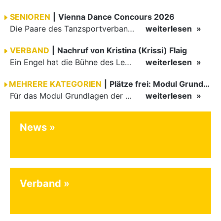
SENIOREN
|
Vienna Dance Concours 2026
Die Paare des Tanzsportverbandes Baden-Württemberg (TBW) glänzten auf dem internationalen Parkett des Vienna Dance Concourse 2026 im Wiener Rathaus mit hervorragenden Platzierungen Ergebnisse unter: …
weiterlesen
VERBAND
|
Nachruf von Kristina (Krissi) Flaig
Ein Engel hat die Bühne des Lebens verlassen. Viel zu früh, plötzlich und für uns alle unfassbar, wurde unsere geliebte Kristina (Krissi) Flaig im Alter von 36 Jahren aus dem Leben gerissen. Das Tanzen…
weiterlesen
MEHRERE KATEGORIEN
|
Plätze frei: Modul Grundlagen
Für das Modul Grundlagen der Breitensportausbildung vom 10. bis 13. September an der Landessportschule Albstadt sind noch Plätze frei. Das Modul kann auch für den Lizenzerhalt (30 LE fachlich) genutzt…
weiterlesen
News
Verband