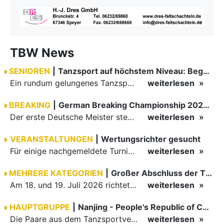
TBW News
SENIOREN
|
Tanzsport auf höchstem Niveau: Begeisterung bei den Turnieren in…
Ein rundum gelungenes Tanzsport-Wochenende liegt hinter den Paaren und Organisatoren in Enzklösterle. Am 1. und 2. August 2026 verwandelte sich die Festhalle wieder in einen lebendigen Mittelpunkt des…
weiterlesen
BREAKING
|
German Breaking Championship 2026 in Hannover
Der erste Deutsche Meister steht fest B-Boy Roman siegt bei den Juniors
weiterlesen
VERANSTALTUNGEN
|
Wertungsrichter gesucht
Für einige nachgemeldete Turniere im 2 Halbjahr sucht der ZWE noch Wertungsrichter.
weiterlesen
MEHRERE KATEGORIEN
|
Großer Abschluss der TBW-Trophy in Weinheim
Am 18. und 19. Juli 2026 richtete die Tanzsportabteilung (TSA) der TSG 1862 Weinheim das Abschlussturnier der diesjährigen TBW-Trophy-Serie aus. Zum traditionellen Saisonfinale kamen rund 400 Starts über…
weiterlesen
HAUPTGRUPPE
|
Nanjing - People's Republic of China
Die Paare aus dem Tanzsportverband Baden-Württemberg (TBW) haben beim hochklassig besetzten WDSF GrandSlam im chinesischen Nanjing wieder einmal auf internationalem Top-Niveau geglänzt. Das…
weiterlesen