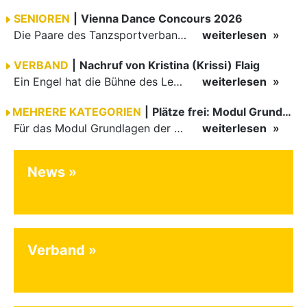
SENIOREN
|
Vienna Dance Concours 2026
Die Paare des Tanzsportverbandes Baden-Württemberg (TBW) glänzten auf dem internationalen Parkett des Vienna Dance Concourse 2026 im Wiener Rathaus mit hervorragenden Platzierungen Ergebnisse unter: …
weiterlesen
VERBAND
|
Nachruf von Kristina (Krissi) Flaig
Ein Engel hat die Bühne des Lebens verlassen. Viel zu früh, plötzlich und für uns alle unfassbar, wurde unsere geliebte Kristina (Krissi) Flaig im Alter von 36 Jahren aus dem Leben gerissen. Das Tanzen…
weiterlesen
MEHRERE KATEGORIEN
|
Plätze frei: Modul Grundlagen
Für das Modul Grundlagen der Breitensportausbildung vom 10. bis 13. September an der Landessportschule Albstadt sind noch Plätze frei. Das Modul kann auch für den Lizenzerhalt (30 LE fachlich) genutzt…
weiterlesen
News
Verband