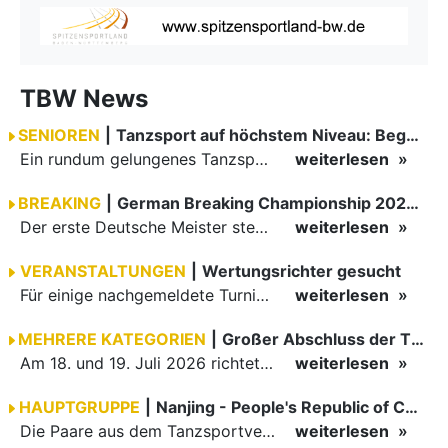
TBW News
SENIOREN
|
Tanzsport auf höchstem Niveau: Begeisterung bei den Turnieren in…
Ein rundum gelungenes Tanzsport-Wochenende liegt hinter den Paaren und Organisatoren in Enzklösterle. Am 1. und 2. August 2026 verwandelte sich die Festhalle wieder in einen lebendigen Mittelpunkt des…
weiterlesen
BREAKING
|
German Breaking Championship 2026 in Hannover
Der erste Deutsche Meister steht fest B-Boy Roman siegt bei den Juniors
weiterlesen
VERANSTALTUNGEN
|
Wertungsrichter gesucht
Für einige nachgemeldete Turniere im 2 Halbjahr sucht der ZWE noch Wertungsrichter.
weiterlesen
MEHRERE KATEGORIEN
|
Großer Abschluss der TBW-Trophy in Weinheim
Am 18. und 19. Juli 2026 richtete die Tanzsportabteilung (TSA) der TSG 1862 Weinheim das Abschlussturnier der diesjährigen TBW-Trophy-Serie aus. Zum traditionellen Saisonfinale kamen rund 400 Starts über…
weiterlesen
HAUPTGRUPPE
|
Nanjing - People's Republic of China
Die Paare aus dem Tanzsportverband Baden-Württemberg (TBW) haben beim hochklassig besetzten WDSF GrandSlam im chinesischen Nanjing wieder einmal auf internationalem Top-Niveau geglänzt. Das…
weiterlesen