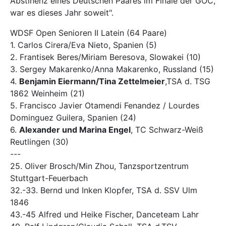
Abstinenz eines Deutschen Paares im Finale der GOC,
war es dieses Jahr soweit".
WDSF Open Senioren II Latein (64 Paare)
1. Carlos Cirera/Eva Nieto, Spanien (5)
2. Frantisek Beres/Miriam Beresova, Slowakei (10)
3. Sergey Makarenko/Anna Makarenko, Russland (15)
4.
Benjamin Eiermann/Tina Zettelmeier
,TSA d. TSG
1862 Weinheim (21)
5. Francisco Javier Otamendi Fenandez / Lourdes
Dominguez Guilera, Spanien (24)
6.
Alexander und Marina Engel
, TC Schwarz-Weiß
Reutlingen (30)
---
25. Oliver Brosch/Min Zhou, Tanzsportzentrum
Stuttgart-Feuerbach
32.-33. Bernd und Inken Klopfer, TSA d. SSV Ulm
1846
43.-45 Alfred und Heike Fischer, Danceteam Lahr