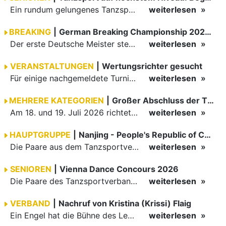
Ein rundum gelungenes Tanzsport-Wochenende liegt hinter den Paaren und Organisatoren in Enzklösterle. Am 1. und 2. August 2026 verwandelte sich die Festhalle wieder in einen lebendigen Mittelpunkt des…
weiterlesen
BREAKING
|
German Breaking Championship 2026 in Hannover
Der erste Deutsche Meister steht fest B-Boy Roman siegt bei den Juniors
weiterlesen
VERANSTALTUNGEN
|
Wertungsrichter gesucht
Für einige nachgemeldete Turniere im 2 Halbjahr sucht der ZWE noch Wertungsrichter.
weiterlesen
MEHRERE KATEGORIEN
|
Großer Abschluss der TBW-Trophy in Weinheim
Am 18. und 19. Juli 2026 richtete die Tanzsportabteilung (TSA) der TSG 1862 Weinheim das Abschlussturnier der diesjährigen TBW-Trophy-Serie aus. Zum traditionellen Saisonfinale kamen rund 400 Starts über…
weiterlesen
HAUPTGRUPPE
|
Nanjing - People's Republic of China
Die Paare aus dem Tanzsportverband Baden-Württemberg (TBW) haben beim hochklassig besetzten WDSF GrandSlam im chinesischen Nanjing wieder einmal auf internationalem Top-Niveau geglänzt. Das…
weiterlesen
SENIOREN
|
Vienna Dance Concours 2026
Die Paare des Tanzsportverbandes Baden-Württemberg (TBW) glänzten auf dem internationalen Parkett des Vienna Dance Concourse 2026 im Wiener Rathaus mit hervorragenden Platzierungen Ergebnisse unter: …
weiterlesen
VERBAND
|
Nachruf von Kristina (Krissi) Flaig
Ein Engel hat die Bühne des Lebens verlassen. Viel zu früh, plötzlich und für uns alle unfassbar, wurde unsere geliebte Kristina (Krissi) Flaig im Alter von 36 Jahren aus dem Leben gerissen. Das Tanzen…
weiterlesen