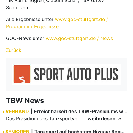
49. Ralf Lindgren/Claudia Schall, TSA d.TSV
Schmiden
Alle Ergebnisse unter
www.goc-stuttgart.de /
Programm / Ergebnisse
GOC-News unter
www.goc-stuttgart.de / News​​​​​
Zurück
TBW News
VERBAND
|
Erreichbarkeit des TBW-Präsidiums während der GOC 2026
Das Präsidium des Tanzsportverbandes Baden-Württemberg (TBW) ist in der Zeit vom 09.08.2026 bis einschließlich 16.08.2026 nicht erreichbar. Da alle Präsidiumsmitglieder vor Ort bei den German Open…
weiterlesen
SENIOREN
|
Tanzsport auf höchstem Niveau: Begeisterung bei den Turnieren in…