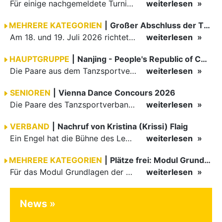
Für einige nachgemeldete Turniere im 2 Halbjahr sucht der ZWE noch Wertungsrichter.
weiterlesen
MEHRERE KATEGORIEN
|
Großer Abschluss der TBW-Trophy in Weinheim
Am 18. und 19. Juli 2026 richtete die Tanzsportabteilung (TSA) der TSG 1862 Weinheim das Abschlussturnier der diesjährigen TBW-Trophy-Serie aus. Zum traditionellen Saisonfinale kamen rund 400 Starts über…
weiterlesen
HAUPTGRUPPE
|
Nanjing - People's Republic of China
Die Paare aus dem Tanzsportverband Baden-Württemberg (TBW) haben beim hochklassig besetzten WDSF GrandSlam im chinesischen Nanjing wieder einmal auf internationalem Top-Niveau geglänzt. Das…
weiterlesen
SENIOREN
|
Vienna Dance Concours 2026
Die Paare des Tanzsportverbandes Baden-Württemberg (TBW) glänzten auf dem internationalen Parkett des Vienna Dance Concourse 2026 im Wiener Rathaus mit hervorragenden Platzierungen Ergebnisse unter: …
weiterlesen
VERBAND
|
Nachruf von Kristina (Krissi) Flaig
Ein Engel hat die Bühne des Lebens verlassen. Viel zu früh, plötzlich und für uns alle unfassbar, wurde unsere geliebte Kristina (Krissi) Flaig im Alter von 36 Jahren aus dem Leben gerissen. Das Tanzen…
weiterlesen
MEHRERE KATEGORIEN
|
Plätze frei: Modul Grundlagen
Für das Modul Grundlagen der Breitensportausbildung vom 10. bis 13. September an der Landessportschule Albstadt sind noch Plätze frei. Das Modul kann auch für den Lizenzerhalt (30 LE fachlich) genutzt…
weiterlesen
News