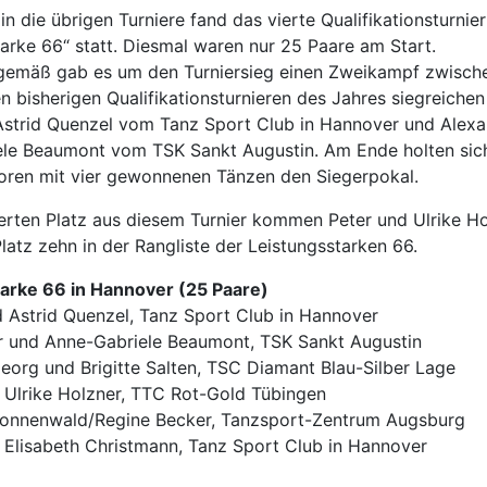
in die übrigen Turniere fand das vierte Qualifikationsturnier
tarke 66“ statt. Diesmal waren nur 25 Paare am Start.
gemäß gab es um den Turniersieg einen Zweikampf zwisch
n bisherigen Qualifikationsturnieren des Jahres siegreichen
Astrid Quenzel vom Tanz Sport Club in Hannover und Alex
le Beaumont vom TSK Sankt Augustin. Am Ende holten sic
ren mit vier gewonnenen Tänzen den Siegerpokal.
ierten Platz aus diesem Turnier kommen Peter und Ulrike H
Platz zehn in der Rangliste der Leistungsstarken 66.
arke 66 in Hannover (25 Paare)
nd Astrid Quenzel, Tanz Sport Club in Hannover
r und Anne-Gabriele Beaumont, TSK Sankt Augustin
eorg und Brigitte Salten, TSC Diamant Blau-Silber Lage
d Ulrike Holzner, TTC Rot-Gold Tübingen
Sonnenwald/Regine Becker, Tanzsport-Zentrum Augsburg
d Elisabeth Christmann, Tanz Sport Club in Hannover