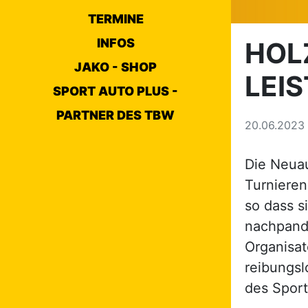
TERMINE
INFOS
HOL
JAKO - SHOP
LEI
SPORT AUTO PLUS -
PARTNER DES TBW
20.06.2023
Die Neuau
Turnieren
so dass s
nachpand
Organisat
reibungs
des Spor