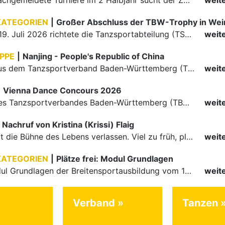
Für einige nachgemeldete Turniere im 2 Halbjahr sucht der ZWE noch Wertungsrichter.
weit
KATEGORIEN
|
Großer Abschluss der TBW-Trophy in We
Am 18. und 19. Juli 2026 richtete die Tanzsportabteilung (TSA) der TSG 1862 Weinheim das Abschlussturnier der diesjährigen TBW-Trophy-Serie aus. Zum traditionellen Saisonfinale kamen rund 400 Starts über…
weit
PPE
|
Nanjing - People's Republic of China
Die Paare aus dem Tanzsportverband Baden-Württemberg (TBW) haben beim hochklassig besetzten WDSF GrandSlam im chinesischen Nanjing wieder einmal auf internationalem Top-Niveau geglänzt. Das…
weit
|
Vienna Dance Concours 2026
Die Paare des Tanzsportverbandes Baden-Württemberg (TBW) glänzten auf dem internationalen Parkett des Vienna Dance Concourse 2026 im Wiener Rathaus mit hervorragenden Platzierungen Ergebnisse unter: …
weit
Nachruf von Kristina (Krissi) Flaig
Ein Engel hat die Bühne des Lebens verlassen. Viel zu früh, plötzlich und für uns alle unfassbar, wurde unsere geliebte Kristina (Krissi) Flaig im Alter von 36 Jahren aus dem Leben gerissen. Das Tanzen…
weit
KATEGORIEN
|
Plätze frei: Modul Grundlagen
Für das Modul Grundlagen der Breitensportausbildung vom 10. bis 13. September an der Landessportschule Albstadt sind noch Plätze frei. Das Modul kann auch für den Lizenzerhalt (30 LE fachlich) genutzt…
weit
Verband
Tanzen