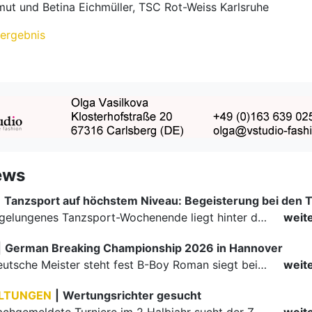
tmut und Betina Eichmüller, TSC Rot-Weiss Karlsruhe
ergebnis
ews
|
Ein rundum gelungenes Tanzsport-Wochenende liegt hinter den Paaren und Organisatoren in Enzklösterle. Am 1. und 2. August 2026 verwandelte sich die Festhalle wieder in einen lebendigen Mittelpunkt des…
weit
|
German Breaking Championship 2026 in Hannover
Der erste Deutsche Meister steht fest B-Boy Roman siegt bei den Juniors
weit
LTUNGEN
|
Wertungsrichter gesucht