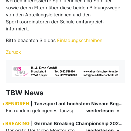
werden interessierte Sportlerinnen und Sportler
sowie deren Eltern über diese beiden Bildungswege
von den Abteilungsleiterinnen und den
Sportkoordinatoren der Schule umfangreich
informiert.
Bitte beachten Sie das
Einladungsschreiben
Zurück
TBW News
SENIOREN
|
Tanzsport auf höchstem Niveau: Begeisterung bei den Turnieren in…
Ein rundum gelungenes Tanzsport-Wochenende liegt hinter den Paaren und Organisatoren in Enzklösterle. Am 1. und 2. August 2026 verwandelte sich die Festhalle wieder in einen lebendigen Mittelpunkt des…
weiterlesen
BREAKING
|
German Breaking Championship 2026 in Hannover
Der erste Deutsche Meister steht fest B-Boy Roman siegt bei den Juniors
weiterlesen