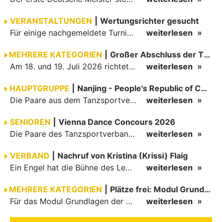
VERANSTALTUNGEN
|
Wertungsrichter gesucht
Für einige nachgemeldete Turniere im 2 Halbjahr sucht der ZWE noch Wertungsrichter.
weiterlesen
MEHRERE KATEGORIEN
|
Großer Abschluss der TBW-Trophy in Weinheim
Am 18. und 19. Juli 2026 richtete die Tanzsportabteilung (TSA) der TSG 1862 Weinheim das Abschlussturnier der diesjährigen TBW-Trophy-Serie aus. Zum traditionellen Saisonfinale kamen rund 400 Starts über…
weiterlesen
HAUPTGRUPPE
|
Nanjing - People's Republic of China
Die Paare aus dem Tanzsportverband Baden-Württemberg (TBW) haben beim hochklassig besetzten WDSF GrandSlam im chinesischen Nanjing wieder einmal auf internationalem Top-Niveau geglänzt. Das…
weiterlesen
SENIOREN
|
Vienna Dance Concours 2026
Die Paare des Tanzsportverbandes Baden-Württemberg (TBW) glänzten auf dem internationalen Parkett des Vienna Dance Concourse 2026 im Wiener Rathaus mit hervorragenden Platzierungen Ergebnisse unter: …
weiterlesen
VERBAND
|
Nachruf von Kristina (Krissi) Flaig
Ein Engel hat die Bühne des Lebens verlassen. Viel zu früh, plötzlich und für uns alle unfassbar, wurde unsere geliebte Kristina (Krissi) Flaig im Alter von 36 Jahren aus dem Leben gerissen. Das Tanzen…
weiterlesen
MEHRERE KATEGORIEN
|
Plätze frei: Modul Grundlagen
Für das Modul Grundlagen der Breitensportausbildung vom 10. bis 13. September an der Landessportschule Albstadt sind noch Plätze frei. Das Modul kann auch für den Lizenzerhalt (30 LE fachlich) genutzt…
weiterlesen