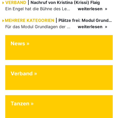
VERBAND
|
Nachruf von Kristina (Krissi) Flaig
Ein Engel hat die Bühne des Lebens verlassen. Viel zu früh, plötzlich und für uns alle unfassbar, wurde unsere geliebte Kristina (Krissi) Flaig im Alter von 36 Jahren aus dem Leben gerissen. Das Tanzen…
weiterlesen
MEHRERE KATEGORIEN
|
Plätze frei: Modul Grundlagen
Für das Modul Grundlagen der Breitensportausbildung vom 10. bis 13. September an der Landessportschule Albstadt sind noch Plätze frei. Das Modul kann auch für den Lizenzerhalt (30 LE fachlich) genutzt…
weiterlesen
News
Verband
Tanzen