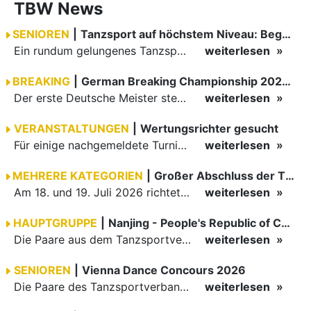
TBW News
SENIOREN
|
Tanzsport auf höchstem Niveau: Begeisterung bei den Turnieren in…
Ein rundum gelungenes Tanzsport-Wochenende liegt hinter den Paaren und Organisatoren in Enzklösterle. Am 1. und 2. August 2026 verwandelte sich die Festhalle wieder in einen lebendigen Mittelpunkt des…
weiterlesen
BREAKING
|
German Breaking Championship 2026 in Hannover
Der erste Deutsche Meister steht fest B-Boy Roman siegt bei den Juniors
weiterlesen
VERANSTALTUNGEN
|
Wertungsrichter gesucht
Für einige nachgemeldete Turniere im 2 Halbjahr sucht der ZWE noch Wertungsrichter.
weiterlesen
MEHRERE KATEGORIEN
|
Großer Abschluss der TBW-Trophy in Weinheim
Am 18. und 19. Juli 2026 richtete die Tanzsportabteilung (TSA) der TSG 1862 Weinheim das Abschlussturnier der diesjährigen TBW-Trophy-Serie aus. Zum traditionellen Saisonfinale kamen rund 400 Starts über…
weiterlesen
HAUPTGRUPPE
|
Nanjing - People's Republic of China
Die Paare aus dem Tanzsportverband Baden-Württemberg (TBW) haben beim hochklassig besetzten WDSF GrandSlam im chinesischen Nanjing wieder einmal auf internationalem Top-Niveau geglänzt. Das…
weiterlesen
SENIOREN
|
Vienna Dance Concours 2026
Die Paare des Tanzsportverbandes Baden-Württemberg (TBW) glänzten auf dem internationalen Parkett des Vienna Dance Concourse 2026 im Wiener Rathaus mit hervorragenden Platzierungen Ergebnisse unter: …
weiterlesen