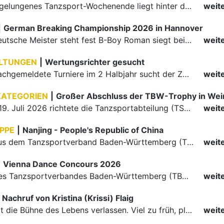
Ein rundum gelungenes Tanzsport-Wochenende liegt hinter den Paaren und Organisatoren in Enzklösterle. Am 1. und 2. August 2026 verwandelte sich die Festhalle wieder in einen lebendigen Mittelpunkt des…
weit
|
German Breaking Championship 2026 in Hannover
Der erste Deutsche Meister steht fest B-Boy Roman siegt bei den Juniors
weit
LTUNGEN
|
Wertungsrichter gesucht
Für einige nachgemeldete Turniere im 2 Halbjahr sucht der ZWE noch Wertungsrichter.
weit
KATEGORIEN
|
Großer Abschluss der TBW-Trophy in We
Am 18. und 19. Juli 2026 richtete die Tanzsportabteilung (TSA) der TSG 1862 Weinheim das Abschlussturnier der diesjährigen TBW-Trophy-Serie aus. Zum traditionellen Saisonfinale kamen rund 400 Starts über…
weit
PPE
|
Nanjing - People's Republic of China
Die Paare aus dem Tanzsportverband Baden-Württemberg (TBW) haben beim hochklassig besetzten WDSF GrandSlam im chinesischen Nanjing wieder einmal auf internationalem Top-Niveau geglänzt. Das…
weit
|
Vienna Dance Concours 2026
Die Paare des Tanzsportverbandes Baden-Württemberg (TBW) glänzten auf dem internationalen Parkett des Vienna Dance Concourse 2026 im Wiener Rathaus mit hervorragenden Platzierungen Ergebnisse unter: …
weit
Nachruf von Kristina (Krissi) Flaig
Ein Engel hat die Bühne des Lebens verlassen. Viel zu früh, plötzlich und für uns alle unfassbar, wurde unsere geliebte Kristina (Krissi) Flaig im Alter von 36 Jahren aus dem Leben gerissen. Das Tanzen…
weit