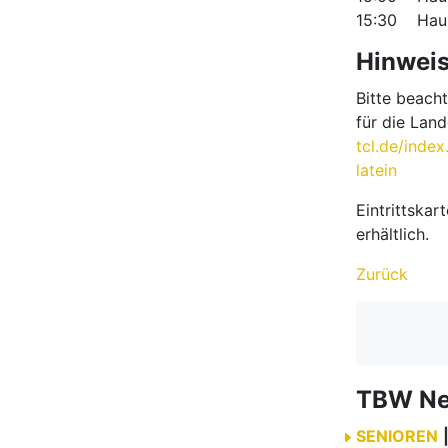
15:30 Haupt
Hinweis
Bitte beach
für die Lan
tcl.de/inde
latein
Eintrittska
erhältlich.
Zurück
TBW N
SENIOREN