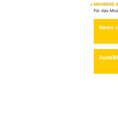
MEHRERE 
News
Ausbil