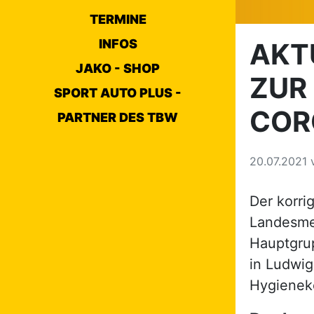
TERMINE
INFOS
AKT
JAKO - SHOP
ZUR 
SPORT AUTO PLUS -
COR
PARTNER DES TBW
20.07.2021
Der korrig
Landesmei
Hauptgrup
in Ludwig
Hygieneko