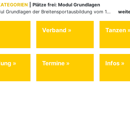
KATEGORIEN
|
Plätze frei: Modul Grundlagen
Für das Modul Grundlagen der Breitensportausbildung vom 10. bis 13. September an der Landessportschule Albstadt sind noch Plätze frei. Das Modul kann auch für den Lizenzerhalt (30 LE fachlich) genutzt…
weit
Verband
Tanzen
dung
Termine
Infos