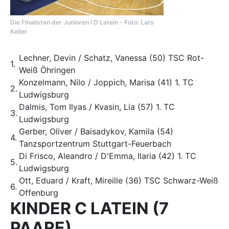
Die Finalisten der Junioren I D Latein - Foto: Lars
Keller
Lechner, Devin / Schatz, Vanessa (50) TSC Rot-
1.
Weiß Öhringen
Konzelmann, Nilo / Joppich, Marisa (41) 1. TC
2.
Ludwigsburg
Dalmis, Tom Ilyas / Kvasin, Lia (57) 1. TC
3.
Ludwigsburg
Gerber, Oliver / Baisadykov, Kamila (54)
4.
Tanzsportzentrum Stuttgart-Feuerbach
Di Frisco, Aleandro / D'Emma, Ilaria (42) 1. TC
5.
Ludwigsburg
Ott, Eduard / Kraft, Mireille (36) TSC Schwarz-Weiß
6.
Offenburg
KINDER C LATEIN (7
PAARE)