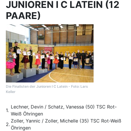
JUNIOREN I C LATEIN (12
PAARE)
Die Finalisten der Junioren I C Latein - Foto: Lars
Keller
Lechner, Devin / Schatz, Vanessa (50) TSC Rot-
1.
Weiß Öhringen
Zoller, Yannic / Zoller, Michelle (35) TSC Rot-Weiß
2.
Öhringen