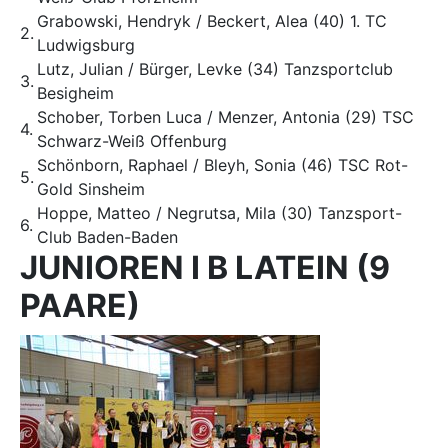
Grabowski, Hendryk / Beckert, Alea (40) 1. TC
2.
Ludwigsburg
Lutz, Julian / Bürger, Levke (34) Tanzsportclub
3.
Besigheim
Schober, Torben Luca / Menzer, Antonia (29) TSC
4.
Schwarz-Weiß Offenburg
Schönborn, Raphael / Bleyh, Sonia (46) TSC Rot-
5.
Gold Sinsheim
Hoppe, Matteo / Negrutsa, Mila (30) Tanzsport-
6.
Club Baden-Baden
JUNIOREN I B LATEIN (9
PAARE)