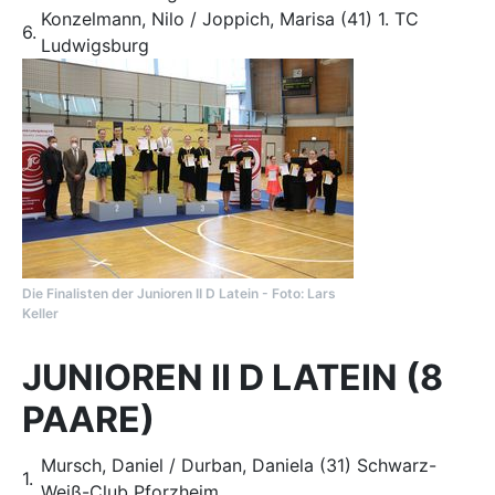
Konzelmann, Nilo / Joppich, Marisa (41) 1. TC
6.
Ludwigsburg
Die Finalisten der Junioren II D Latein - Foto: Lars
Keller
JUNIOREN II D LATEIN (8
PAARE)
Mursch, Daniel / Durban, Daniela (31) Schwarz-
1.
Weiß-Club Pforzheim