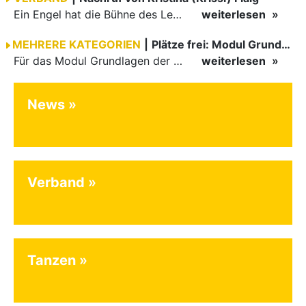
Ein Engel hat die Bühne des Lebens verlassen. Viel zu früh, plötzlich und für uns alle unfassbar, wurde unsere geliebte Kristina (Krissi) Flaig im Alter von 36 Jahren aus dem Leben gerissen. Das Tanzen…
weiterlesen
MEHRERE KATEGORIEN
|
Plätze frei: Modul Grundlagen
Für das Modul Grundlagen der Breitensportausbildung vom 10. bis 13. September an der Landessportschule Albstadt sind noch Plätze frei. Das Modul kann auch für den Lizenzerhalt (30 LE fachlich) genutzt…
weiterlesen
News
Verband
Tanzen