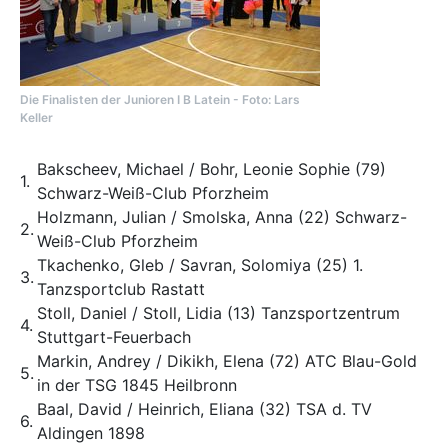
Die Finalisten der Junioren I B Latein - Foto: Lars
Keller
Bakscheev, Michael / Bohr, Leonie Sophie (79)
1.
Schwarz-Weiß-Club Pforzheim
Holzmann, Julian / Smolska, Anna (22) Schwarz-
2.
Weiß-Club Pforzheim
Tkachenko, Gleb / Savran, Solomiya (25) 1.
3.
Tanzsportclub Rastatt
Stoll, Daniel / Stoll, Lidia (13) Tanzsportzentrum
4.
Stuttgart-Feuerbach
Markin, Andrey / Dikikh, Elena (72) ATC Blau-Gold
5.
in der TSG 1845 Heilbronn
Baal, David / Heinrich, Eliana (32) TSA d. TV
6.
Aldingen 1898