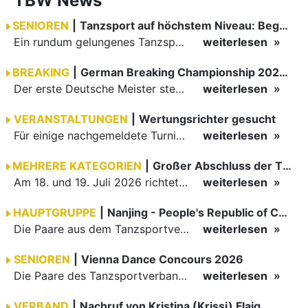
TBW News
SENIOREN
|
Tanzsport auf höchstem Niveau: Begeisterung bei den Turnieren in…
Ein rundum gelungenes Tanzsport-Wochenende liegt hinter den Paaren und Organisatoren in Enzklösterle. Am 1. und 2. August 2026 verwandelte sich die Festhalle wieder in einen lebendigen Mittelpunkt des…
weiterlesen
BREAKING
|
German Breaking Championship 2026 in Hannover
Der erste Deutsche Meister steht fest B-Boy Roman siegt bei den Juniors
weiterlesen
VERANSTALTUNGEN
|
Wertungsrichter gesucht
Für einige nachgemeldete Turniere im 2 Halbjahr sucht der ZWE noch Wertungsrichter.
weiterlesen
MEHRERE KATEGORIEN
|
Großer Abschluss der TBW-Trophy in Weinheim
Am 18. und 19. Juli 2026 richtete die Tanzsportabteilung (TSA) der TSG 1862 Weinheim das Abschlussturnier der diesjährigen TBW-Trophy-Serie aus. Zum traditionellen Saisonfinale kamen rund 400 Starts über…
weiterlesen
HAUPTGRUPPE
|
Nanjing - People's Republic of China
Die Paare aus dem Tanzsportverband Baden-Württemberg (TBW) haben beim hochklassig besetzten WDSF GrandSlam im chinesischen Nanjing wieder einmal auf internationalem Top-Niveau geglänzt. Das…
weiterlesen
SENIOREN
|
Vienna Dance Concours 2026
Die Paare des Tanzsportverbandes Baden-Württemberg (TBW) glänzten auf dem internationalen Parkett des Vienna Dance Concourse 2026 im Wiener Rathaus mit hervorragenden Platzierungen Ergebnisse unter: …
weiterlesen
VERBAND
|
Nachruf von Kristina (Krissi) Flaig