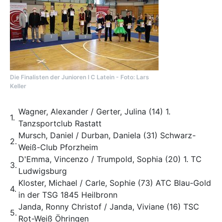
Die Finalisten der Junioren I C Latein - Foto: Lars
Keller
Wagner, Alexander / Gerter, Julina (14) 1.
1.
Tanzsportclub Rastatt
Mursch, Daniel / Durban, Daniela (31) Schwarz-
2.
Weiß-Club Pforzheim
D'Emma, Vincenzo / Trumpold, Sophia (20) 1. TC
3.
Ludwigsburg
Kloster, Michael / Carle, Sophie (73) ATC Blau-Gold
4.
in der TSG 1845 Heilbronn
Janda, Ronny Christof / Janda, Viviane (16) TSC
5.
Rot-Weiß Öhringen