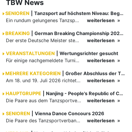
TBW News
SENIOREN
|
Tanzsport auf höchstem Niveau: Begeisterung bei den Turnieren in…
Ein rundum gelungenes Tanzsport-Wochenende liegt hinter den Paaren und Organisatoren in Enzklösterle. Am 1. und 2. August 2026 verwandelte sich die Festhalle wieder in einen lebendigen Mittelpunkt des…
weiterlesen
BREAKING
|
German Breaking Championship 2026 in Hannover
Der erste Deutsche Meister steht fest B-Boy Roman siegt bei den Juniors
weiterlesen
VERANSTALTUNGEN
|
Wertungsrichter gesucht
Für einige nachgemeldete Turniere im 2 Halbjahr sucht der ZWE noch Wertungsrichter.
weiterlesen
MEHRERE KATEGORIEN
|
Großer Abschluss der TBW-Trophy in Weinheim
Am 18. und 19. Juli 2026 richtete die Tanzsportabteilung (TSA) der TSG 1862 Weinheim das Abschlussturnier der diesjährigen TBW-Trophy-Serie aus. Zum traditionellen Saisonfinale kamen rund 400 Starts über…
weiterlesen
HAUPTGRUPPE
|
Nanjing - People's Republic of China
Die Paare aus dem Tanzsportverband Baden-Württemberg (TBW) haben beim hochklassig besetzten WDSF GrandSlam im chinesischen Nanjing wieder einmal auf internationalem Top-Niveau geglänzt. Das…
weiterlesen
SENIOREN
|
Vienna Dance Concours 2026
Die Paare des Tanzsportverbandes Baden-Württemberg (TBW) glänzten auf dem internationalen Parkett des Vienna Dance Concourse 2026 im Wiener Rathaus mit hervorragenden Platzierungen Ergebnisse unter: …
weiterlesen