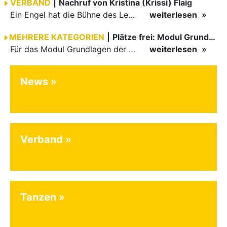
VERBAND
|
Nachruf von Kristina (Krissi) Flaig
Ein Engel hat die Bühne des Lebens verlassen. Viel zu früh, plötzlich und für uns alle unfassbar, wurde unsere geliebte Kristina (Krissi) Flaig im Alter von 36 Jahren aus dem Leben gerissen. Das Tanzen…
weiterlesen
MEHRERE KATEGORIEN
|
Plätze frei: Modul Grundlagen
Für das Modul Grundlagen der Breitensportausbildung vom 10. bis 13. September an der Landessportschule Albstadt sind noch Plätze frei. Das Modul kann auch für den Lizenzerhalt (30 LE fachlich) genutzt…
weiterlesen
News
Verband
Tanzen