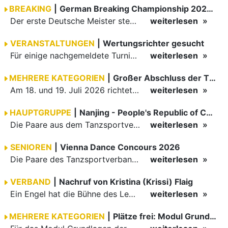
BREAKING
|
German Breaking Championship 2026 in Hannover
Der erste Deutsche Meister steht fest B-Boy Roman siegt bei den Juniors
weiterlesen
VERANSTALTUNGEN
|
Wertungsrichter gesucht
Für einige nachgemeldete Turniere im 2 Halbjahr sucht der ZWE noch Wertungsrichter.
weiterlesen
MEHRERE KATEGORIEN
|
Großer Abschluss der TBW-Trophy in Weinheim
Am 18. und 19. Juli 2026 richtete die Tanzsportabteilung (TSA) der TSG 1862 Weinheim das Abschlussturnier der diesjährigen TBW-Trophy-Serie aus. Zum traditionellen Saisonfinale kamen rund 400 Starts über…
weiterlesen
HAUPTGRUPPE
|
Nanjing - People's Republic of China
Die Paare aus dem Tanzsportverband Baden-Württemberg (TBW) haben beim hochklassig besetzten WDSF GrandSlam im chinesischen Nanjing wieder einmal auf internationalem Top-Niveau geglänzt. Das…
weiterlesen
SENIOREN
|
Vienna Dance Concours 2026
Die Paare des Tanzsportverbandes Baden-Württemberg (TBW) glänzten auf dem internationalen Parkett des Vienna Dance Concourse 2026 im Wiener Rathaus mit hervorragenden Platzierungen Ergebnisse unter: …
weiterlesen
VERBAND
|
Nachruf von Kristina (Krissi) Flaig
Ein Engel hat die Bühne des Lebens verlassen. Viel zu früh, plötzlich und für uns alle unfassbar, wurde unsere geliebte Kristina (Krissi) Flaig im Alter von 36 Jahren aus dem Leben gerissen. Das Tanzen…
weiterlesen
MEHRERE KATEGORIEN
|
Plätze frei: Modul Grundlagen