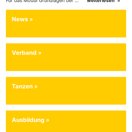
Für das Modul Grundlagen der Breitensportausbildung vom 10. bis 13. September an der Landessportschule Albstadt sind noch Plätze frei. Das Modul kann auch für den Lizenzerhalt (30 LE fachlich) genutzt…
weiterlesen
News
Verband
Tanzen
Ausbildung