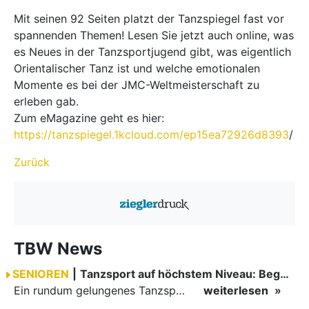
Mit seinen 92 Seiten platzt der Tanzspiegel fast vor
spannenden Themen! Lesen Sie jetzt auch online, was
es Neues in der Tanzsportjugend gibt, was eigentlich
Orientalischer Tanz ist und welche emotionalen
Momente es bei der JMC-Weltmeisterschaft zu
erleben gab.
Zum eMagazine geht es hier:
https://tanzspiegel.1kcloud.com/ep15ea72926d8393
/
Zurück
TBW News
SENIOREN
|
Tanzsport auf höchstem Niveau: Begeisterung bei den Turnieren in…
Ein rundum gelungenes Tanzsport-Wochenende liegt hinter den Paaren und Organisatoren in Enzklösterle. Am 1. und 2. August 2026 verwandelte sich die Festhalle wieder in einen lebendigen Mittelpunkt des…
weiterlesen