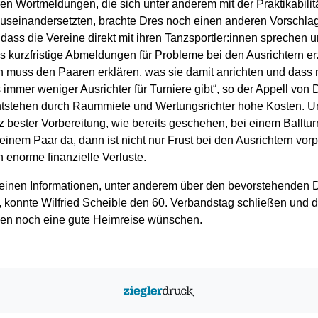
n Wortmeldungen, die sich unter anderem mit der Praktikabilit
useinandersetzten, brachte Dres noch einen anderen Vorschlag 
 dass die Vereine direkt mit ihren Tanzsportler:innen sprechen 
as kurzfristige Abmeldungen für Probleme bei den Ausrichtern e
 muss den Paaren erklären, was sie damit anrichten und dass
s immer weniger Ausrichter für Turniere gibt“, so der Appell von 
ntstehen durch Raummiete und Wertungsrichter hohe Kosten. U
 bester Vorbereitung, wie bereits geschehen, bei einem Ballturn
einem Paar da, dann ist nicht nur Frust bei den Ausrichtern vor
 enorme finanzielle Verluste.
einen Informationen, unter anderem über den bevorstehenden 
 konnte Wilfried Scheible den 60. Verbandstag schließen und 
en noch eine gute Heimreise wünschen.