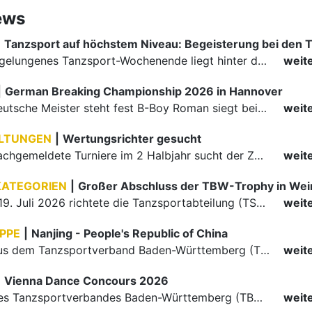
ews
|
Ein rundum gelungenes Tanzsport-Wochenende liegt hinter den Paaren und Organisatoren in Enzklösterle. Am 1. und 2. August 2026 verwandelte sich die Festhalle wieder in einen lebendigen Mittelpunkt des…
weit
|
German Breaking Championship 2026 in Hannover
Der erste Deutsche Meister steht fest B-Boy Roman siegt bei den Juniors
weit
LTUNGEN
|
Wertungsrichter gesucht
Für einige nachgemeldete Turniere im 2 Halbjahr sucht der ZWE noch Wertungsrichter.
weit
KATEGORIEN
|
Großer Abschluss der TBW-Trophy in We
Am 18. und 19. Juli 2026 richtete die Tanzsportabteilung (TSA) der TSG 1862 Weinheim das Abschlussturnier der diesjährigen TBW-Trophy-Serie aus. Zum traditionellen Saisonfinale kamen rund 400 Starts über…
weit
PPE
|
Nanjing - People's Republic of China
Die Paare aus dem Tanzsportverband Baden-Württemberg (TBW) haben beim hochklassig besetzten WDSF GrandSlam im chinesischen Nanjing wieder einmal auf internationalem Top-Niveau geglänzt. Das…
weit
|
Vienna Dance Concours 2026
Die Paare des Tanzsportverbandes Baden-Württemberg (TBW) glänzten auf dem internationalen Parkett des Vienna Dance Concourse 2026 im Wiener Rathaus mit hervorragenden Platzierungen Ergebnisse unter: …
weit