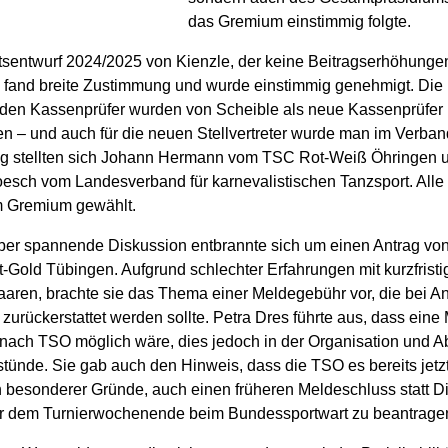
das Gremium einstimmig folgte.
sentwurf 2024/2025 von Kienzle, der keine Beitragserhöhungen
 fand breite Zustimmung und wurde einstimmig genehmigt. Die 
enden Kassenprüfer wurden von Scheible als neue Kassenprüfer
n – und auch für die neuen Stellvertreter wurde man im Verban
ng stellten sich Johann Hermann vom TSC Rot-Weiß Öhringen 
esch vom Landesverband für karnevalistischen Tanzsport. Alle
m Gremium gewählt.
ber spannende Diskussion entbrannte sich um einen Antrag von 
Gold Tübingen. Aufgrund schlechter Erfahrungen mit kurzfrist
aaren, brachte sie das Thema einer Meldegebühr vor, die bei Ant
zurückerstattet werden sollte. Petra Dres führte aus, dass ein
 nach TSO möglich wäre, dies jedoch in der Organisation und 
stünde. Sie gab auch den Hinweis, dass die TSO es bereits jetzt
n besonderer Gründe, auch einen früheren Meldeschluss statt D
or dem Turnierwochenende beim Bundessportwart zu beantrage