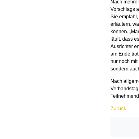
Nach mehrere
Vorschlags a
Sie empfahl,
erläutern, w
können. „Man
läuft, dass e
Ausrichter e
am Ende trotz
nur noch mit 
sondern auch
Nach allgem
Verbandstag,
Teilnehmend
Zurück