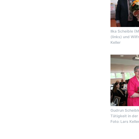
Ilka Scheible (
(links) und Wilf
Keller
Gudrun Scheible
Tätigkeit in de
Foto: Lars Kelle