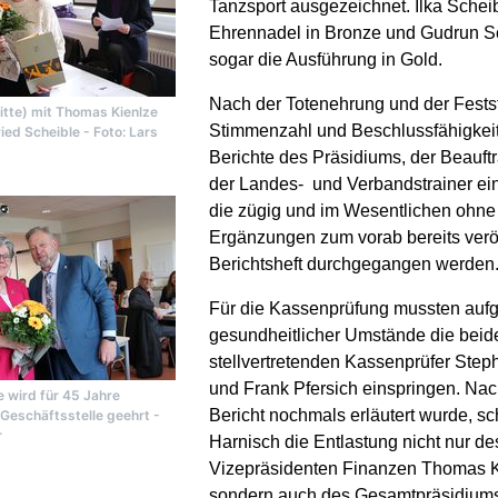
Tanzsport ausgezeichnet. Ilka Scheibl
Ehrennadel in Bronze und Gudrun S
sogar die Ausführung in Gold.
Nach der Totenehrung und der Festst
Mitte) mit Thomas Kienlze
Stimmenzahl und Beschlussfähigkeit
ried Scheible - Foto: Lars
Berichte des Präsidiums, der Beauft
der Landes- und Verbandstrainer e
die zügig und im Wesentlichen ohne
Ergänzungen zum vorab bereits veröf
Berichtsheft durchgegangen werden
Für die Kassenprüfung mussten auf
gesundheitlicher Umstände die beid
stellvertretenden Kassenprüfer Step
und Frank Pfersich einspringen. Na
 wird für 45 Jahre
Bericht nochmals erläutert wurde, sc
r Geschäftsstelle geehrt -
r
Harnisch die Entlastung nicht nur de
Vizepräsidenten Finanzen Thomas K
sondern auch des Gesamtpräsidiums