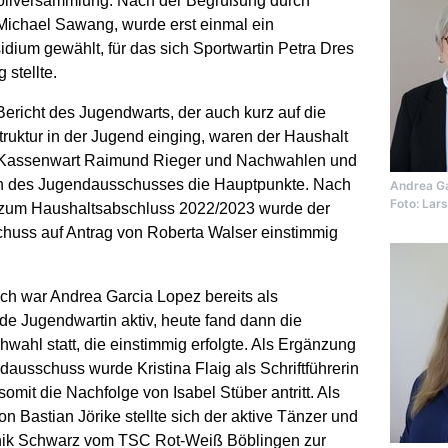
ollversammlung. Nach der Begrüßung durch
ichael Sawang, wurde erst einmal ein
idium gewählt, für das sich Sportwartin Petra Dres
 stellte.
richt des Jugendwarts, der auch kurz auf die
ruktur in der Jugend einging, waren der Haushalt
Kassenwart Raimund Rieger und Nachwahlen und
 des Jugendausschusses die Hauptpunkte. Nach
Andrea Ga
Foto: Lars
 zum Haushaltsabschluss 2022/2023 wurde der
huss auf Antrag von Roberta Walser einstimmig
h war Andrea Garcia Lopez bereits als
nde Jugendwartin aktiv, heute fand dann die
chwahl statt, die einstimmig erfolgte. Als Ergänzung
dausschuss wurde Kristina Flaig als Schriftführerin
somit die Nachfolge von Isabel Stüber antritt. Als
n Bastian Jörike stellte sich der aktive Tänzer und
nik Schwarz vom TSC Rot-Weiß Böblingen zur