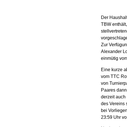
Der Haushalt
TBW enthält,
stellvertret
vorgeschlage
Zur Verfügu
Alexander Lo
einmütig vo
Eine kurze a
vom TTC Rot-
von Turnierp
Paares dann 
derzeit auch
des Vereins 
bei Vorliege
23:59 Uhr v