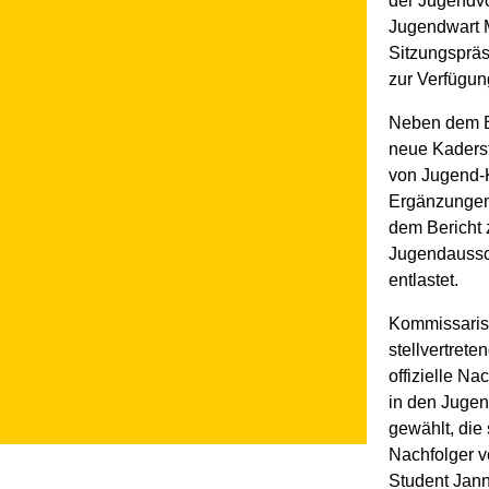
der Jugendv
Jugendwart M
Sitzungspräs
zur Verfügung
Neben dem Be
neue Kaderst
von Jugend-
Ergänzungen
dem Bericht
Jugendaussc
entlastet.
Kommissarisc
stellvertrete
offizielle Na
in den Jugen
gewählt, die 
Nachfolger vo
Student Jan