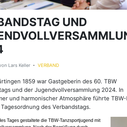
BANDSTAG UND
ENDVOLLVERSAMMLU
4
von
Lars Keller
VERBAND
ürtingen 1859 war Gastgeberin des 60. TBW
tags und der Jugendvollversammlung 2024. In
er und harmonischer Atmosphäre führte TBW-
e Tagesordnung des Verbandstags.
des Tages gestaltete die TBW-Tanzsportjugend mit