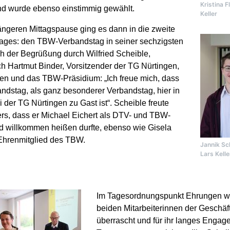
Kristina F
nd wurde ebenso einstimmig gewählt.
Keller
ängeren Mittagspause ging es dann in die zweite
ages: den TBW-Verbandstag in seiner sechzigsten
h der Begrüßung durch Wilfried Scheible,
h Hartmut Binder, Vorsitzender der TG Nürtingen,
ten und das TBW-Präsidium: „Ich freue mich, dass
andstag, als ganz besonderer Verbandstag, hier in
 der TG Nürtingen zu Gast ist“. Scheible freute
rs, dass er Michael Eichert als DTV- und TBW-
d willkommen heißen durfte, ebenso wie Gisela
 Ehrenmitglied des TBW.
Jannik Sc
Lars Kelle
Im Tagesordnungspunkt Ehrungen w
beiden Mitarbeiterinnen der Geschäft
überrascht und für ihr langes Engag