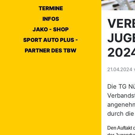
TERMINE
INFOS
VER
JAKO - SHOP
JUG
SPORT AUTO PLUS -
202
PARTNER DES TBW
21.04.2024
Die TG N
Verbands
angenehm
durch di
Den Auftakt 