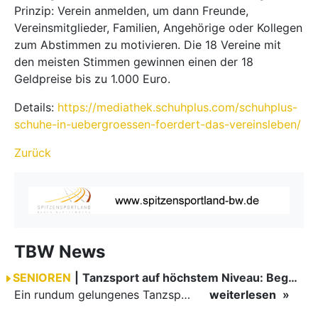
Prinzip: Verein anmelden, um dann Freunde,
Vereinsmitglieder, Familien, Angehörige oder Kollegen
zum Abstimmen zu motivieren. Die 18 Vereine mit
den meisten Stimmen gewinnen einen der 18
Geldpreise bis zu 1.000 Euro.
Details:
https://mediathek.schuhplus.com/schuhplus-
schuhe-in-uebergroessen-foerdert-das-vereinsleben/
Zurück
TBW News
SENIOREN
|
Tanzsport auf höchstem Niveau: Begeisterung bei den Turnieren in…
Ein rundum gelungenes Tanzsport-Wochenende liegt hinter den Paaren und Organisatoren in Enzklösterle. Am 1. und 2. August 2026 verwandelte sich die Festhalle wieder in einen lebendigen Mittelpunkt des…
weiterlesen