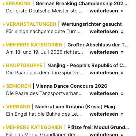
BREAKING
|
German Breaking Championship 2026 in Hannover
Der erste Deutsche Meister steht fest B-Boy Roman siegt bei den Juniors
weiterlesen
VERANSTALTUNGEN
|
Wertungsrichter gesucht
Für einige nachgemeldete Turniere im 2 Halbjahr sucht der ZWE noch Wertungsrichter.
weiterlesen
MEHRERE KATEGORIEN
|
Großer Abschluss der TBW-Trophy in Weinheim
Am 18. und 19. Juli 2026 richtete die Tanzsportabteilung (TSA) der TSG 1862 Weinheim das Abschlussturnier der diesjährigen TBW-Trophy-Serie aus. Zum traditionellen Saisonfinale kamen rund 400 Starts über…
weiterlesen
HAUPTGRUPPE
|
Nanjing - People's Republic of China
Die Paare aus dem Tanzsportverband Baden-Württemberg (TBW) haben beim hochklassig besetzten WDSF GrandSlam im chinesischen Nanjing wieder einmal auf internationalem Top-Niveau geglänzt. Das…
weiterlesen
SENIOREN
|
Vienna Dance Concours 2026
Die Paare des Tanzsportverbandes Baden-Württemberg (TBW) glänzten auf dem internationalen Parkett des Vienna Dance Concourse 2026 im Wiener Rathaus mit hervorragenden Platzierungen Ergebnisse unter: …
weiterlesen
VERBAND
|
Nachruf von Kristina (Krissi) Flaig
Ein Engel hat die Bühne des Lebens verlassen. Viel zu früh, plötzlich und für uns alle unfassbar, wurde unsere geliebte Kristina (Krissi) Flaig im Alter von 36 Jahren aus dem Leben gerissen. Das Tanzen…
weiterlesen
MEHRERE KATEGORIEN
|
Plätze frei: Modul Grundlagen
Für das Modul Grundlagen der Breitensportausbildung vom 10. bis 13. September an der Landessportschule Albstadt sind noch Plätze frei. Das Modul kann auch für den Lizenzerhalt (30 LE fachlich) genutzt…
weiterlesen