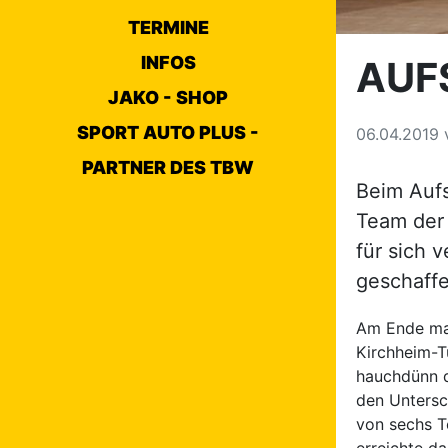
TERMINE
INFOS
AUF
JAKO - SHOP
SPORT AUTO PLUS -
06.04.2019
PARTNER DES TBW
Beim Aufs
Team der
für sich 
geschaffe
Am Ende mac
Kirchheim-T
hauchdünn d
den Untersc
von sechs T