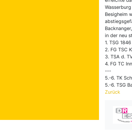
erreichte d
Wasserburg 
Besigheim w
abstiegsgef
Backnanger,
in der neu s
1. TSG 1846
2. FG TSC K
3. TSA d. T
4. FG TC In
---
5.-6. TK Sc
5.-6. TSG B
Zurück