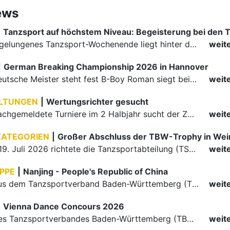
ews
|
Ein rundum gelungenes Tanzsport-Wochenende liegt hinter den Paaren und Organisatoren in Enzklösterle. Am 1. und 2. August 2026 verwandelte sich die Festhalle wieder in einen lebendigen Mittelpunkt des…
weit
|
German Breaking Championship 2026 in Hannover
Der erste Deutsche Meister steht fest B-Boy Roman siegt bei den Juniors
weit
LTUNGEN
|
Wertungsrichter gesucht
Für einige nachgemeldete Turniere im 2 Halbjahr sucht der ZWE noch Wertungsrichter.
weit
KATEGORIEN
|
Großer Abschluss der TBW-Trophy in We
Am 18. und 19. Juli 2026 richtete die Tanzsportabteilung (TSA) der TSG 1862 Weinheim das Abschlussturnier der diesjährigen TBW-Trophy-Serie aus. Zum traditionellen Saisonfinale kamen rund 400 Starts über…
weit
PPE
|
Nanjing - People's Republic of China
Die Paare aus dem Tanzsportverband Baden-Württemberg (TBW) haben beim hochklassig besetzten WDSF GrandSlam im chinesischen Nanjing wieder einmal auf internationalem Top-Niveau geglänzt. Das…
weit
|
Vienna Dance Concours 2026
Die Paare des Tanzsportverbandes Baden-Württemberg (TBW) glänzten auf dem internationalen Parkett des Vienna Dance Concourse 2026 im Wiener Rathaus mit hervorragenden Platzierungen Ergebnisse unter: …
weit