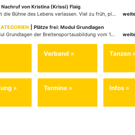
Nachruf von Kristina (Krissi) Flaig
Ein Engel hat die Bühne des Lebens verlassen. Viel zu früh, plötzlich und für uns alle unfassbar, wurde unsere geliebte Kristina (Krissi) Flaig im Alter von 36 Jahren aus dem Leben gerissen. Das Tanzen…
weit
KATEGORIEN
|
Plätze frei: Modul Grundlagen
Für das Modul Grundlagen der Breitensportausbildung vom 10. bis 13. September an der Landessportschule Albstadt sind noch Plätze frei. Das Modul kann auch für den Lizenzerhalt (30 LE fachlich) genutzt…
weit
Verband
Tanzen
dung
Termine
Infos