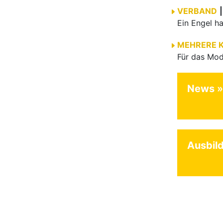
VERBAND
|
MEHRERE 
News
Ausbil