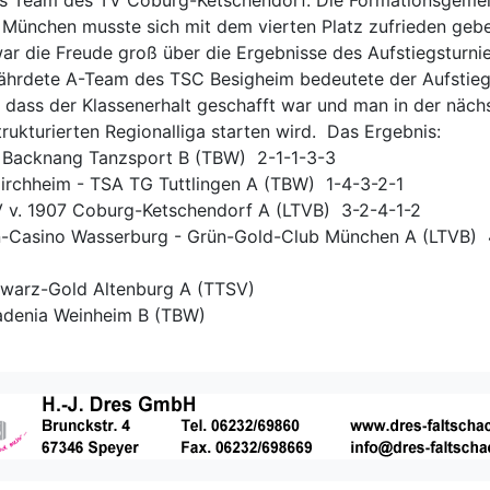
as Team des TV Coburg-Ketschendorf. Die Formationsgemei
München musste sich mit dem vierten Platz zufrieden gebe
ar die Freude groß über die Ergebnisse des Aufstiegsturnie
ährdete A-Team des TSC Besigheim bedeutete der Aufstieg
 dass der Klassenerhalt geschafft war und man in der näch
trukturierten Regionalliga starten wird. Das Ergebnis:
 Backnang Tanzsport B (TBW) 2-1-1-3-3
irchheim - TSA TG Tuttlingen A (TBW) 1-4-3-2-1
V v. 1907 Coburg-Ketschendorf A (LTVB) 3-2-4-1-2
n-Casino Wasserburg - Grün-Gold-Club München A (LTVB)
hwarz-Gold Altenburg A (TTSV)
adenia Weinheim B (TBW)