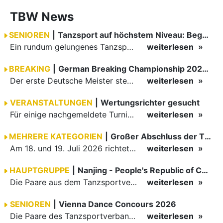
TBW News
SENIOREN
|
Tanzsport auf höchstem Niveau: Begeisterung bei den Turnieren in…
Ein rundum gelungenes Tanzsport-Wochenende liegt hinter den Paaren und Organisatoren in Enzklösterle. Am 1. und 2. August 2026 verwandelte sich die Festhalle wieder in einen lebendigen Mittelpunkt des…
weiterlesen
BREAKING
|
German Breaking Championship 2026 in Hannover
Der erste Deutsche Meister steht fest B-Boy Roman siegt bei den Juniors
weiterlesen
VERANSTALTUNGEN
|
Wertungsrichter gesucht
Für einige nachgemeldete Turniere im 2 Halbjahr sucht der ZWE noch Wertungsrichter.
weiterlesen
MEHRERE KATEGORIEN
|
Großer Abschluss der TBW-Trophy in Weinheim
Am 18. und 19. Juli 2026 richtete die Tanzsportabteilung (TSA) der TSG 1862 Weinheim das Abschlussturnier der diesjährigen TBW-Trophy-Serie aus. Zum traditionellen Saisonfinale kamen rund 400 Starts über…
weiterlesen
HAUPTGRUPPE
|
Nanjing - People's Republic of China
Die Paare aus dem Tanzsportverband Baden-Württemberg (TBW) haben beim hochklassig besetzten WDSF GrandSlam im chinesischen Nanjing wieder einmal auf internationalem Top-Niveau geglänzt. Das…
weiterlesen
SENIOREN
|
Vienna Dance Concours 2026
Die Paare des Tanzsportverbandes Baden-Württemberg (TBW) glänzten auf dem internationalen Parkett des Vienna Dance Concourse 2026 im Wiener Rathaus mit hervorragenden Platzierungen Ergebnisse unter: …
weiterlesen