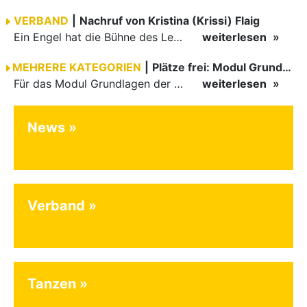
VERBAND
|
Nachruf von Kristina (Krissi) Flaig
Ein Engel hat die Bühne des Lebens verlassen. Viel zu früh, plötzlich und für uns alle unfassbar, wurde unsere geliebte Kristina (Krissi) Flaig im Alter von 36 Jahren aus dem Leben gerissen. Das Tanzen…
weiterlesen
MEHRERE KATEGORIEN
|
Plätze frei: Modul Grundlagen
Für das Modul Grundlagen der Breitensportausbildung vom 10. bis 13. September an der Landessportschule Albstadt sind noch Plätze frei. Das Modul kann auch für den Lizenzerhalt (30 LE fachlich) genutzt…
weiterlesen
News
Verband
Tanzen