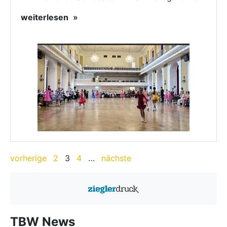
weiterlesen
vorherige
2
3
4
…
nächste
TBW News