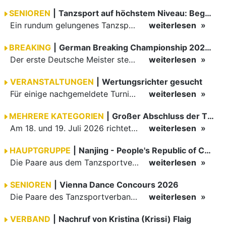
SENIOREN
|
Tanzsport auf höchstem Niveau: Begeisterung bei den Turnieren in…
Ein rundum gelungenes Tanzsport-Wochenende liegt hinter den Paaren und Organisatoren in Enzklösterle. Am 1. und 2. August 2026 verwandelte sich die Festhalle wieder in einen lebendigen Mittelpunkt des…
weiterlesen
BREAKING
|
German Breaking Championship 2026 in Hannover
Der erste Deutsche Meister steht fest B-Boy Roman siegt bei den Juniors
weiterlesen
VERANSTALTUNGEN
|
Wertungsrichter gesucht
Für einige nachgemeldete Turniere im 2 Halbjahr sucht der ZWE noch Wertungsrichter.
weiterlesen
MEHRERE KATEGORIEN
|
Großer Abschluss der TBW-Trophy in Weinheim
Am 18. und 19. Juli 2026 richtete die Tanzsportabteilung (TSA) der TSG 1862 Weinheim das Abschlussturnier der diesjährigen TBW-Trophy-Serie aus. Zum traditionellen Saisonfinale kamen rund 400 Starts über…
weiterlesen
HAUPTGRUPPE
|
Nanjing - People's Republic of China
Die Paare aus dem Tanzsportverband Baden-Württemberg (TBW) haben beim hochklassig besetzten WDSF GrandSlam im chinesischen Nanjing wieder einmal auf internationalem Top-Niveau geglänzt. Das…
weiterlesen
SENIOREN
|
Vienna Dance Concours 2026
Die Paare des Tanzsportverbandes Baden-Württemberg (TBW) glänzten auf dem internationalen Parkett des Vienna Dance Concourse 2026 im Wiener Rathaus mit hervorragenden Platzierungen Ergebnisse unter: …
weiterlesen
VERBAND
|
Nachruf von Kristina (Krissi) Flaig