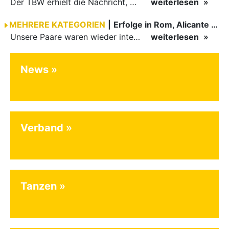
Der TBW erhielt die Nachricht, dass sich das Paar Alessia Coman und Max Gramer (1.TC Ludwigsburg) getrennt hat.
weiterlesen
MEHRERE KATEGORIEN
|
Erfolge in Rom, Alicante und Kaunas
Unsere Paare waren wieder international sehr erfolgreich unterwegs.
weiterlesen
News
Verband
Tanzen