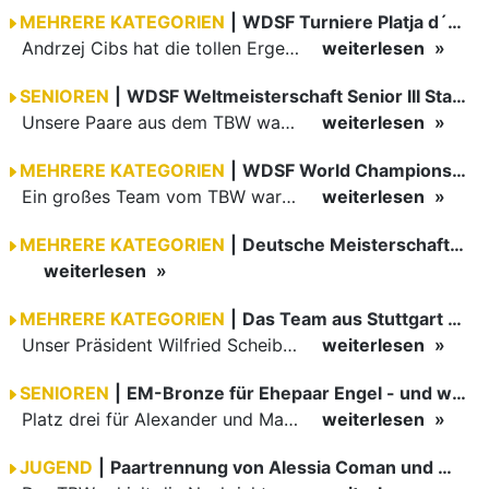
MEHRERE KATEGORIEN
|
WDSF Turniere Platja d´Aro in Spanien
Andrzej Cibs hat die tollen Ergebnisse für den TBW übermittelt
weiterlesen
SENIOREN
|
WDSF Weltmeisterschaft Senior III Standard (111) in Polen
Unsere Paare aus dem TBW waren erfolgreich am Start
weiterlesen
MEHRERE KATEGORIEN
|
WDSF World Championship Latin und Brno Open 2025 in Brno, Tschechien
Ein großes Team vom TBW war zu den Brno Open nach Tschechien gereist - nicht nur wegen der Weltmeisterschaft der Amateure Latein, sondern auch wegen weiterer internationaler WDSF-Turniere und eines…
weiterlesen
MEHRERE KATEGORIEN
|
Deutsche Meisterschaft Mas V S und Deutschlandpokal Hgr II in Hamburg
weiterlesen
MEHRERE KATEGORIEN
|
Das Team aus Stuttgart gewinnen das Teammatch in Brno Tschechien
Unser Präsident Wilfried Scheible meldet den Gewinn des Teammatches in Brno.
weiterlesen
SENIOREN
|
EM-Bronze für Ehepaar Engel - und weitere internationale Erfolge
Platz drei für Alexander und Marina Engel bei der EM Senior II Latin
weiterlesen
JUGEND
|
Paartrennung von Alessia Coman und Max Gramer vom 1. TC Ludwigsburg