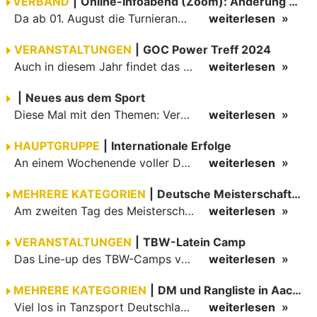
VERBAND
|
Online-Infoabend (Zoom): Änderung Turnieranmeldungen
Da ab 01. August die Turnieranmeldungen nicht mehr über Phoenix laufen werden, sondern direkt über die ESV, bietet die Geschäftsstelle zwei Infoabende für Sportwarte zu diesem Thema an.
weiterlesen
VERANSTALTUNGEN
|
GOC Power Treff 2024
Auch in diesem Jahr findet das traditionelle "GOC Power Treff" statt. Die Verbandstrainer Tasja Schulz-Novoselov, Anatoliy Novoselov und Emanuil Karakatsanis laden für den 5. bis 7 August 2024 dazu ein.
weiterlesen
|
Neues aus dem Sport
Diese Mal mit den Themen: Verdachtsmeldung, Laufzettel, Turniere: Planung - Anmeldung - Durchführung, Turniere: Zeitplanvorlage, FAQ
weiterlesen
HAUPTGRUPPE
|
Internationale Erfolge
An einem Wochenende voller Deutscher Meisterschaften im Tanzsport und einer Fußball Europameisterschaft in Deutschland, reisten dennoch TBW-Paare ins Ausland und traten bei WDSF International Open in…
weiterlesen
MEHRERE KATEGORIEN
|
Deutsche Meisterschaften in Fürth, Tag 2
Am zweiten Tag des Meisterschaftswochenendes in Fürth standen die Deutschen Meisterschaften der Jugend A Kombination sowie der Deutschlandcup der Hauptgruppe A Latein im Fokus.
weiterlesen
VERANSTALTUNGEN
|
TBW-Latein Camp
Das Line-up des TBW-Camps vom 28. bis 30. Juni 2024 kann sich sehen lassen: Julie Fryer, Manuela Faller, Sergey Surkov, Holger Nitsche, Emanuil Karakatsanis und Sergiu Luca. Anmelden und mitmachen!
weiterlesen
MEHRERE KATEGORIEN
|
DM und Rangliste in Aachen
Viel los in Tanzsport Deutschland an diesem Wochenende: Deutsche Meisterschaften Kombination in Fürth, Deutsche Meisterschaften Formationen JMC in Frankfurt und weitere Deutsche Meisterschaften der Masters…
weiterlesen