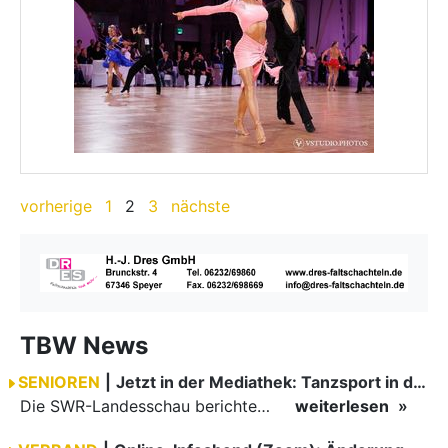
vorherige
1
2
3
nächste
TBW News
SENIOREN
|
Jetzt in der Mediathek: Tanzsport in der SWR-Landesschau
Die SWR-Landesschau berichtete am 13. Juni über Friedhelm und Rose-Marie Bender vom Tanzsport-Zentrum Mosbach.
weiterlesen